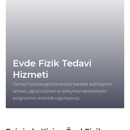
Evde Fizik Tedavi
Hizmeti
Uzman fizyoterapistlerimizle hareket kabiliyetini
artıran, ağrıyı azaltan ve iyileşmeyi destekleyen
programları evinizde uyguluyoruz.